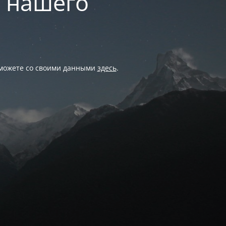
и нашего
 можете со своими данными
здесь
.