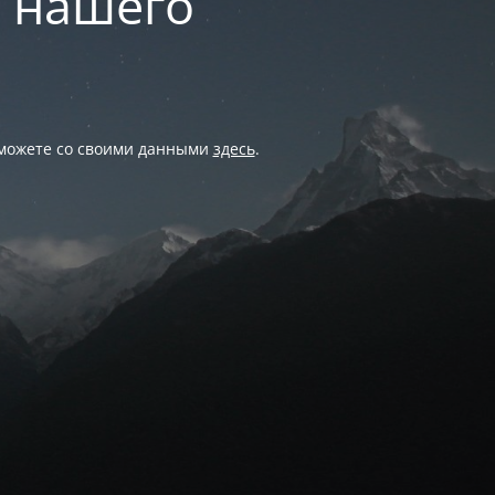
и нашего
 можете со своими данными
здесь
.