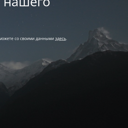
и нашего
 можете со своими данными
здесь
.