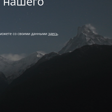
и нашего
 можете со своими данными
здесь
.