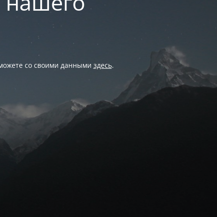
и нашего
 можете со своими данными
здесь
.