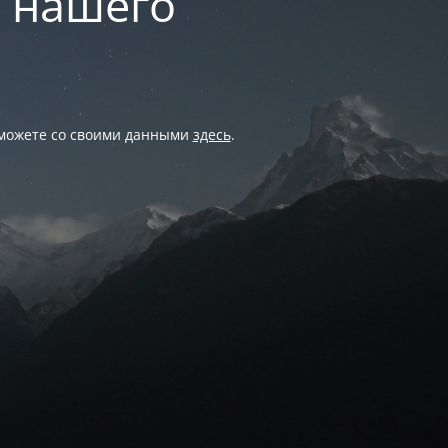
и нашего
 можете со своими данными
здесь
.