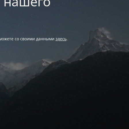
и нашего
 можете со своими данными
здесь
.