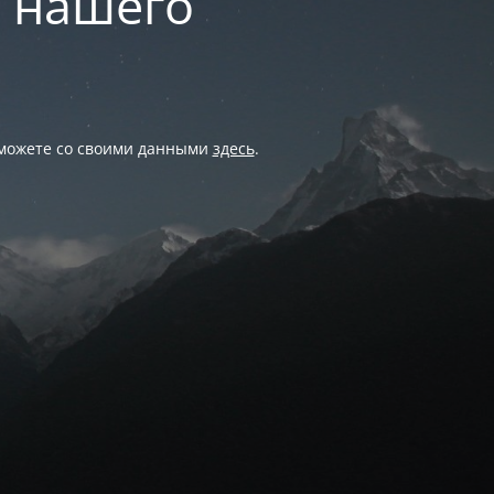
и нашего
 можете со своими данными
здесь
.