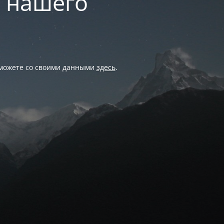
и нашего
 можете со своими данными
здесь
.