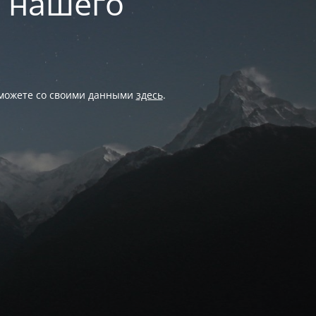
и нашего
 можете со своими данными
здесь
.