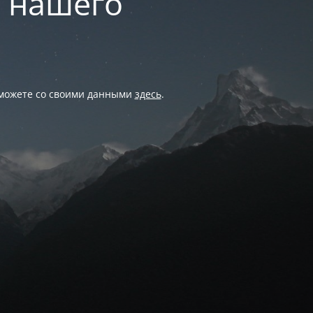
и нашего
 можете со своими данными
здесь
.