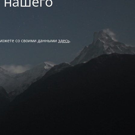
и нашего
 можете со своими данными
здесь
.