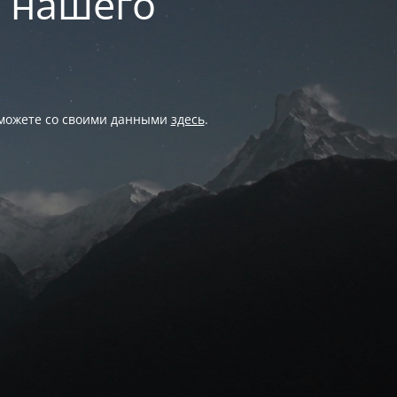
и нашего
 можете со своими данными
здесь
.