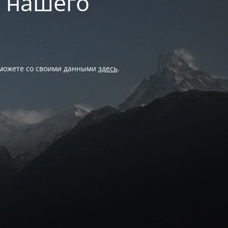
и нашего
 можете со своими данными
здесь
.